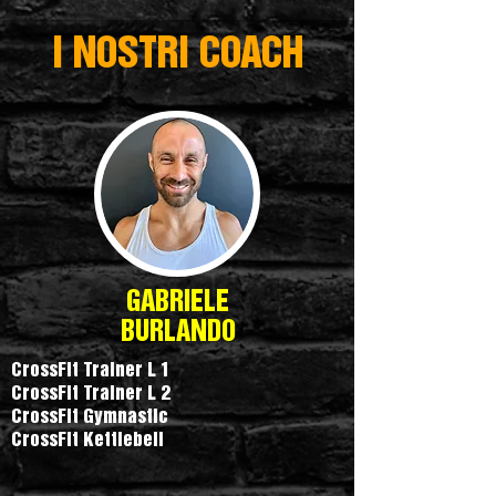
I NOSTRI COACH
GABRIELE
BURLANDO
CrossFit Trainer L 1
CrossFit Trainer L 2
CrossFit Gymnastic
CrossFit Kettlebell